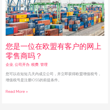
欧
盟
有
客
户
的
网
您是一位在欧盟有客户的网上
上
零
零售商吗？
售
企业
,
公司开办
,
税费
,
管理
商
吗？
您可以在短短几天内成立公司，并立即获得欧盟增值税号，
增值税号是注册IOSS的前提条件。
Read More »