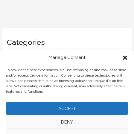
Categories
Manage Consent
企业
(1)
公司开办
(1)
To provide the best experiences, we use technologies like cookies to store
and/or access device information. Consenting to these technologies will
税费
(1)
allow us to process data such as browsing behavior or unique IDs on this
site. Not consenting or withdrawing consent, may adversely affect certain
管理
(1)
features and functions.
ACCEPT
DENY
1117 Budapest, Dombóvári út 27, Hungary