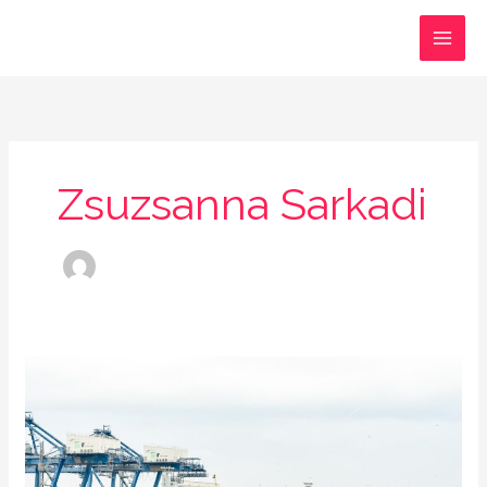
跳
至
内
容
Zsuzsanna Sarkadi
您
是
一
位
在